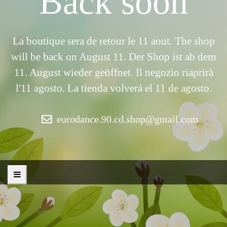
Back soon
La boutique sera de retour le 11 aout. The shop
will be back on August 11. Der Shop ist ab dem
11. August wieder geöffnet. Il negozio riaprirà
l'11 agosto. La tienda volverá el 11 de agosto.
eurodance.90.cd.shop@gmail.com