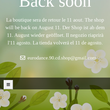
Back soon
La boutique sera de retour le 11 aout. The shop
will be back on August 11. Der Shop ist ab dem
11. August wieder geöffnet. Il negozio riaprirà
l'11 agosto. La tienda volverá el 11 de agosto.
eurodance.90.cd.shop@gmail.com