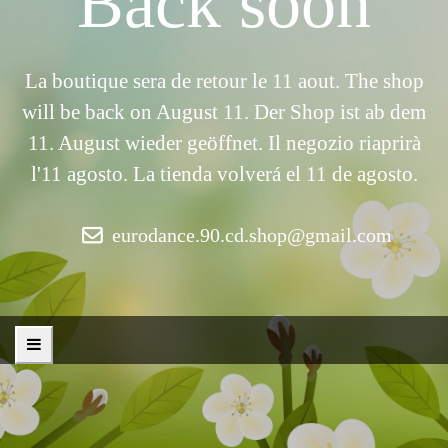
Back soon
La boutique sera de retour le 11 aout. The shop
will be back on August 11. Der Shop ist ab dem
11. August wieder geöffnet. Il negozio riaprirà
l'11 agosto. La tienda volverá el 11 de agosto.
eurodance.90.cd.shop@gmail.com