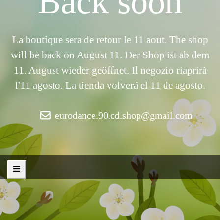
Back soon
La boutique sera de retour le 11 aout. The shop
will be back on August 11. Der Shop ist ab dem
11. August wieder geöffnet. Il negozio riaprirà
l'11 agosto. La tienda volverá el 11 de agosto.
eurodance.90.cd.shop@gmail.com