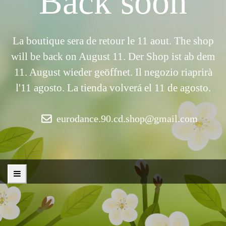
Back soon
La boutique sera de retour le 11 aout. The shop
will be back on August 11. Der Shop ist ab dem
11. August wieder geöffnet. Il negozio riaprirà
l'11 agosto. La tienda volverá el 11 de agosto.
eurodance.90.cd.shop@gmail.com