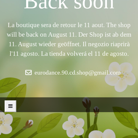
Back soon
La boutique sera de retour le 11 aout. The shop
will be back on August 11. Der Shop ist ab dem
11. August wieder geöffnet. Il negozio riaprirà
l'11 agosto. La tienda volverá el 11 de agosto.
eurodance.90.cd.shop@gmail.com