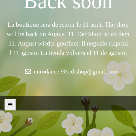
Back soon
La boutique sera de retour le 11 aout. The shop
will be back on August 11. Der Shop ist ab dem
11. August wieder geöffnet. Il negozio riaprirà
l'11 agosto. La tienda volverá el 11 de agosto.
eurodance.90.cd.shop@gmail.com