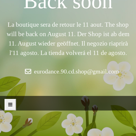
Back soon
La boutique sera de retour le 11 aout. The shop
will be back on August 11. Der Shop ist ab dem
11. August wieder geöffnet. Il negozio riaprirà
l'11 agosto. La tienda volverá el 11 de agosto.
eurodance.90.cd.shop@gmail.com