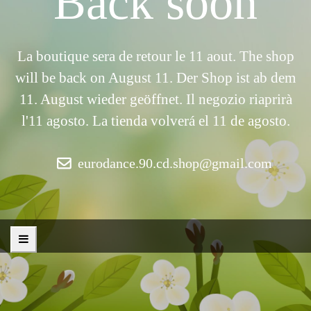
Back soon
La boutique sera de retour le 11 aout. The shop
will be back on August 11. Der Shop ist ab dem
11. August wieder geöffnet. Il negozio riaprirà
l'11 agosto. La tienda volverá el 11 de agosto.
eurodance.90.cd.shop@gmail.com