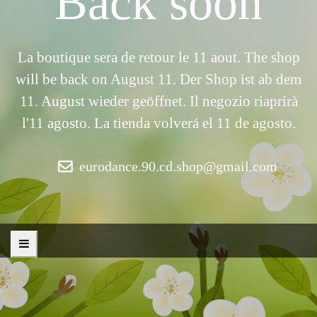
Back soon
La boutique sera de retour le 11 aout. The shop
will be back on August 11. Der Shop ist ab dem
11. August wieder geöffnet. Il negozio riaprirà
l'11 agosto. La tienda volverá el 11 de agosto.
eurodance.90.cd.shop@gmail.com