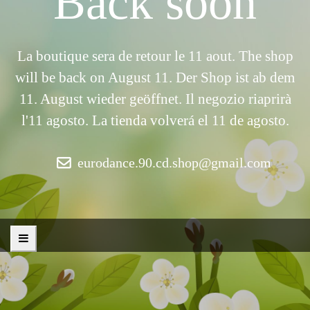
Back soon
La boutique sera de retour le 11 aout. The shop
will be back on August 11. Der Shop ist ab dem
11. August wieder geöffnet. Il negozio riaprirà
l'11 agosto. La tienda volverá el 11 de agosto.
eurodance.90.cd.shop@gmail.com