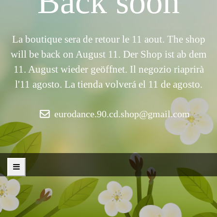
Back soon
La boutique sera de retour le 11 aout. The shop
will be back on August 11. Der Shop ist ab dem
11. August wieder geöffnet. Il negozio riaprirà
l'11 agosto. La tienda volverá el 11 de agosto.
eurodance.90.cd.shop@gmail.com