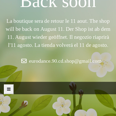
Back soon
La boutique sera de retour le 11 aout. The shop
will be back on August 11. Der Shop ist ab dem
11. August wieder geöffnet. Il negozio riaprirà
l'11 agosto. La tienda volverá el 11 de agosto.
eurodance.90.cd.shop@gmail.com