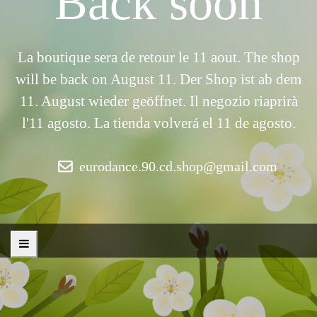
Back soon
La boutique sera de retour le 11 aout. The shop
will be back on August 11. Der Shop ist ab dem
11. August wieder geöffnet. Il negozio riaprirà
l'11 agosto. La tienda volverá el 11 de agosto.
eurodance.90.cd.shop@gmail.com