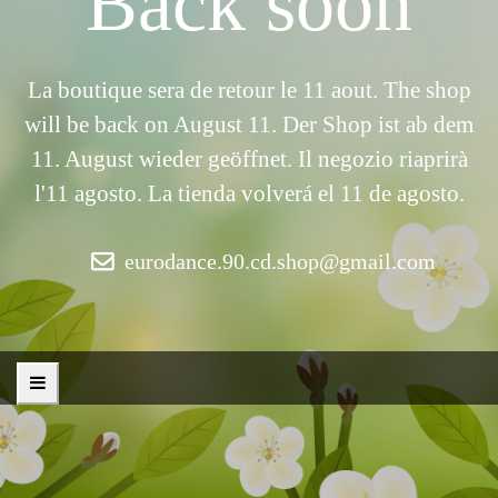
Back soon
La boutique sera de retour le 11 aout. The shop
will be back on August 11. Der Shop ist ab dem
11. August wieder geöffnet. Il negozio riaprirà
l'11 agosto. La tienda volverá el 11 de agosto.
eurodance.90.cd.shop@gmail.com