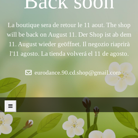
Back soon
La boutique sera de retour le 11 aout. The shop
will be back on August 11. Der Shop ist ab dem
11. August wieder geöffnet. Il negozio riaprirà
l'11 agosto. La tienda volverá el 11 de agosto.
eurodance.90.cd.shop@gmail.com