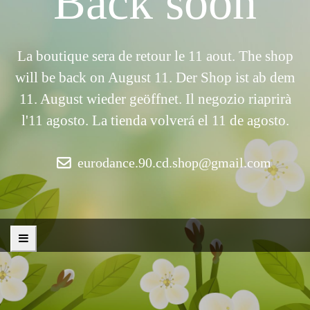
Back soon
La boutique sera de retour le 11 aout. The shop
will be back on August 11. Der Shop ist ab dem
11. August wieder geöffnet. Il negozio riaprirà
l'11 agosto. La tienda volverá el 11 de agosto.
eurodance.90.cd.shop@gmail.com