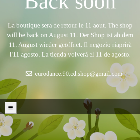
Back soon
La boutique sera de retour le 11 aout. The shop
will be back on August 11. Der Shop ist ab dem
11. August wieder geöffnet. Il negozio riaprirà
l'11 agosto. La tienda volverá el 11 de agosto.
eurodance.90.cd.shop@gmail.com