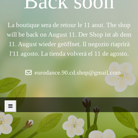
Back soon
La boutique sera de retour le 11 aout. The shop
will be back on August 11. Der Shop ist ab dem
11. August wieder geöffnet. Il negozio riaprirà
l'11 agosto. La tienda volverá el 11 de agosto.
eurodance.90.cd.shop@gmail.com