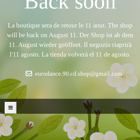
Back soon
La boutique sera de retour le 11 aout. The shop
will be back on August 11. Der Shop ist ab dem
11. August wieder geöffnet. Il negozio riaprirà
l'11 agosto. La tienda volverá el 11 de agosto.
eurodance.90.cd.shop@gmail.com