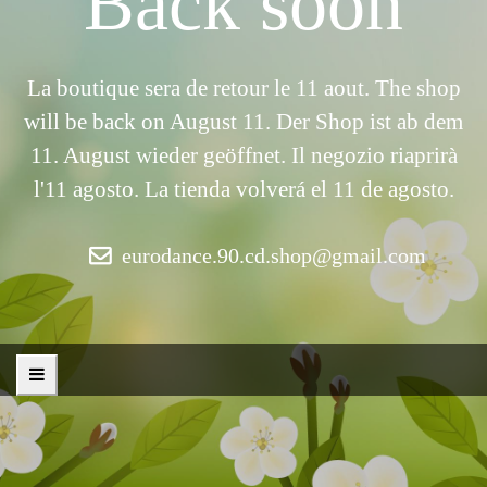
Back soon
La boutique sera de retour le 11 aout. The shop
will be back on August 11. Der Shop ist ab dem
11. August wieder geöffnet. Il negozio riaprirà
l'11 agosto. La tienda volverá el 11 de agosto.
eurodance.90.cd.shop@gmail.com