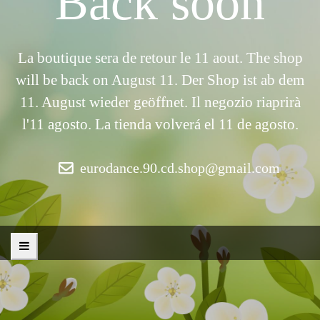
Back soon
La boutique sera de retour le 11 aout. The shop
will be back on August 11. Der Shop ist ab dem
11. August wieder geöffnet. Il negozio riaprirà
l'11 agosto. La tienda volverá el 11 de agosto.
eurodance.90.cd.shop@gmail.com