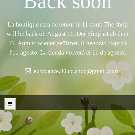
Back soon
La boutique sera de retour le 11 aout. The shop
will be back on August 11. Der Shop ist ab dem
11. August wieder geöffnet. Il negozio riaprirà
l'11 agosto. La tienda volverá el 11 de agosto.
eurodance.90.cd.shop@gmail.com