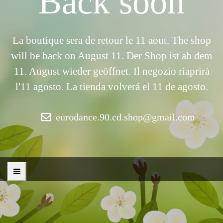
Back soon
La boutique sera de retour le 11 aout. The shop
will be back on August 11. Der Shop ist ab dem
11. August wieder geöffnet. Il negozio riaprirà
l'11 agosto. La tienda volverá el 11 de agosto.
eurodance.90.cd.shop@gmail.com