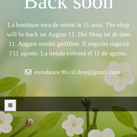
Back soon
La boutique sera de retour le 11 aout. The shop
will be back on August 11. Der Shop ist ab dem
11. August wieder geöffnet. Il negozio riaprirà
l'11 agosto. La tienda volverá el 11 de agosto.
eurodance.90.cd.shop@gmail.com