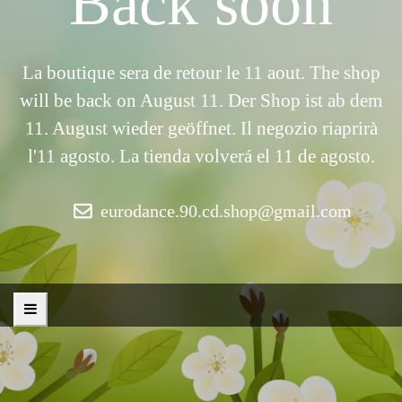
Back soon
La boutique sera de retour le 11 aout. The shop
will be back on August 11. Der Shop ist ab dem
11. August wieder geöffnet. Il negozio riaprirà
l'11 agosto. La tienda volverá el 11 de agosto.
eurodance.90.cd.shop@gmail.com