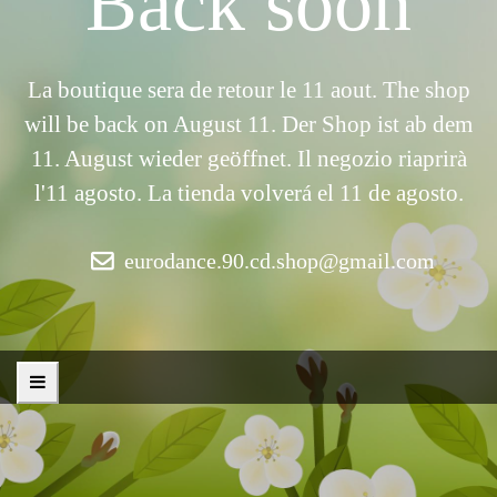
Back soon
La boutique sera de retour le 11 aout. The shop
will be back on August 11. Der Shop ist ab dem
11. August wieder geöffnet. Il negozio riaprirà
l'11 agosto. La tienda volverá el 11 de agosto.
eurodance.90.cd.shop@gmail.com