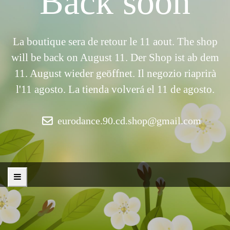
Back soon
La boutique sera de retour le 11 aout. The shop
will be back on August 11. Der Shop ist ab dem
11. August wieder geöffnet. Il negozio riaprirà
l'11 agosto. La tienda volverá el 11 de agosto.
eurodance.90.cd.shop@gmail.com