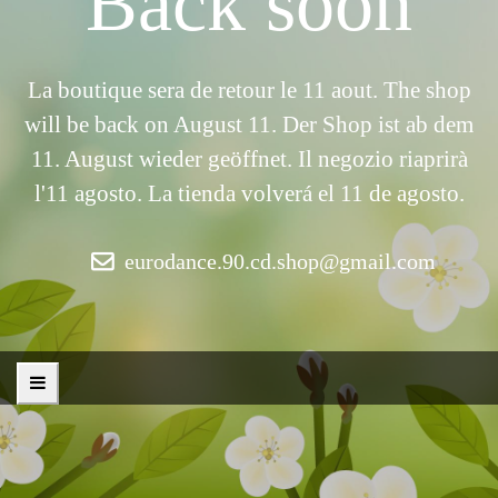
Back soon
La boutique sera de retour le 11 aout. The shop
will be back on August 11. Der Shop ist ab dem
11. August wieder geöffnet. Il negozio riaprirà
l'11 agosto. La tienda volverá el 11 de agosto.
eurodance.90.cd.shop@gmail.com