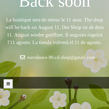
Back soon
La boutique sera de retour le 11 aout. The shop
will be back on August 11. Der Shop ist ab dem
11. August wieder geöffnet. Il negozio riaprirà
l'11 agosto. La tienda volverá el 11 de agosto.
eurodance.90.cd.shop@gmail.com