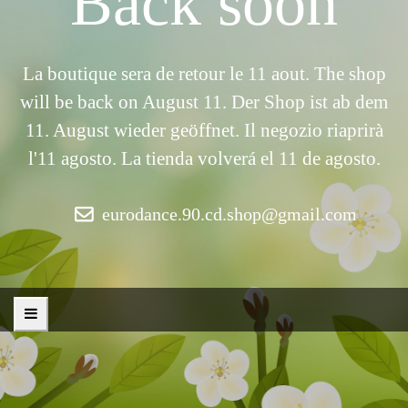
Back soon
La boutique sera de retour le 11 aout. The shop
will be back on August 11. Der Shop ist ab dem
11. August wieder geöffnet. Il negozio riaprirà
l'11 agosto. La tienda volverá el 11 de agosto.
eurodance.90.cd.shop@gmail.com