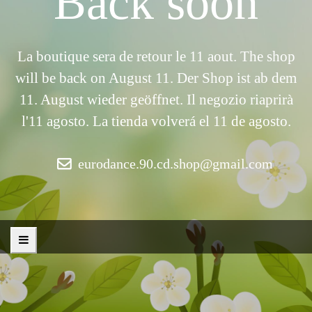
Back soon
La boutique sera de retour le 11 aout. The shop
will be back on August 11. Der Shop ist ab dem
11. August wieder geöffnet. Il negozio riaprirà
l'11 agosto. La tienda volverá el 11 de agosto.
eurodance.90.cd.shop@gmail.com