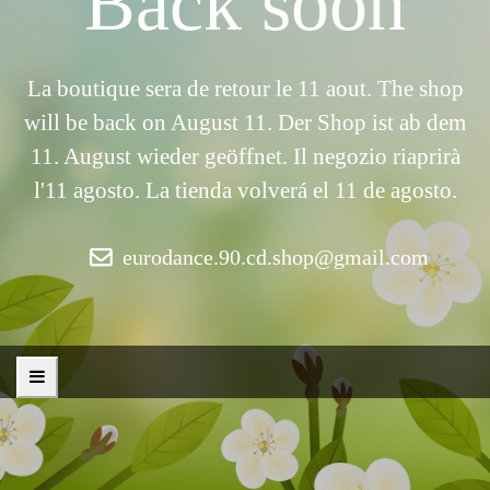
Back soon
La boutique sera de retour le 11 aout. The shop
will be back on August 11. Der Shop ist ab dem
11. August wieder geöffnet. Il negozio riaprirà
l'11 agosto. La tienda volverá el 11 de agosto.
eurodance.90.cd.shop@gmail.com