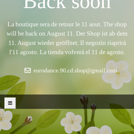
Back soon
La boutique sera de retour le 11 aout. The shop
will be back on August 11. Der Shop ist ab dem
11. August wieder geöffnet. Il negozio riaprirà
l'11 agosto. La tienda volverá el 11 de agosto.
eurodance.90.cd.shop@gmail.com