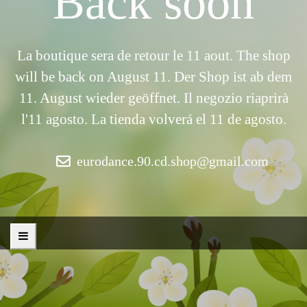
Back soon
La boutique sera de retour le 11 aout. The shop
will be back on August 11. Der Shop ist ab dem
11. August wieder geöffnet. Il negozio riaprirà
l'11 agosto. La tienda volverá el 11 de agosto.
eurodance.90.cd.shop@gmail.com