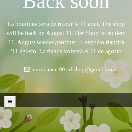
Back soon
La boutique sera de retour le 11 aout. The shop
will be back on August 11. Der Shop ist ab dem
11. August wieder geöffnet. Il negozio riaprirà
l'11 agosto. La tienda volverá el 11 de agosto.
eurodance.90.cd.shop@gmail.com