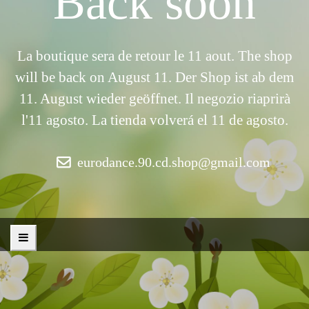
Back soon
La boutique sera de retour le 11 aout. The shop
will be back on August 11. Der Shop ist ab dem
11. August wieder geöffnet. Il negozio riaprirà
l'11 agosto. La tienda volverá el 11 de agosto.
eurodance.90.cd.shop@gmail.com