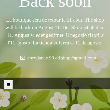
Back soon
La boutique sera de retour le 11 aout. The shop
will be back on August 11. Der Shop ist ab dem
11. August wieder geöffnet. Il negozio riaprirà
l'11 agosto. La tienda volverá el 11 de agosto.
eurodance.90.cd.shop@gmail.com